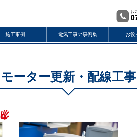
お
0
施工事例
電気工事の事例集
お役
モーター更新・配線工事