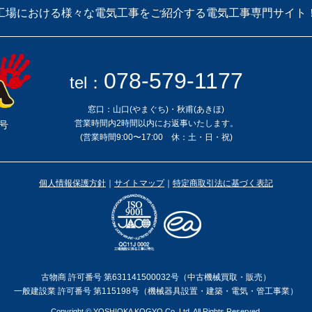
工場における様々な電気工事をご紹介する電気工事専門サイト
078-579-1177
tel：
窓口：山口(やまぐち)・秋甫(あきほ)
営業時間内2時間以内にお返事いたします。
号
(営業時間9:00〜17:00 休：土・日・祝)
個人情報保護方針
｜
サイトマップ
｜
特定商取引法に基づく表記
古物商 許可番号 第631141500032号（中古機械買取・販売）
一般建設業 許可番号 第115198号（機械器具設置・建築・電気・管工事業）
Copyright © YOSHIOKA KOGYO Co.,Ltd. All Rights Reserved.