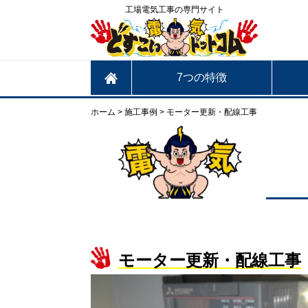
工場電気工事の専門サイト
7つの特徴
ホーム
>
施工事例
>
モーター更新・配線工事
モーター更新・配線工事